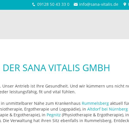
09128 50 43 33 0
info@sana-vitalis.de
 DER SANA VITALIS GMBH
s. Unser Antrieb ist Ihre Gesundheit. Und wir kümmern uns nicht
der leistungsfähig, fit und vital fühlen.
z in unmittelbarer Nähe zum Krankenhaus
Rummelsberg
aktuell fü
siotherapie, Ergotherapie und Logopädie), in
Altdorf bei Nürnberg
apie & Ergotherapie), in
Pegnitz
(Physiotherapie & Ergotherapie), i
. Die Verwaltung hat ihren Sitz ebenfalls in Rummelsberg. Entdeck