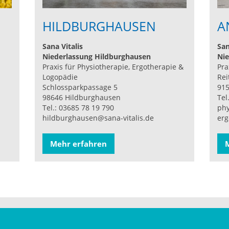
HILDBURGHAUSEN
A
Sana Vitalis
San
Niederlassung Hildburghausen
Nie
Praxis für Physiotherapie, Ergotherapie &
Pra
Logopädie
Rei
Schlossparkpassage 5
91
98646 Hildburghausen
Tel
Tel.: 03685 78 19 790
phy
hildburghausen@sana-vitalis.de
erg
Mehr erfahren